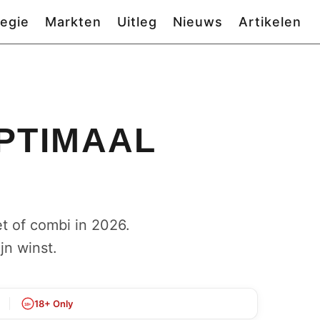
tegie
Markten
Uitleg
Nieuws
Artikelen
OPTIMAAL
t of combi in 2026.
jn winst.
18+ Only
18+