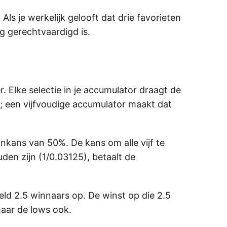
s je werkelijk gelooft dat drie favorieten
ng gerechtvaardigd is.
Elke selectie in je accumulator draagt de
; een vijfvoudige accumulator maakt dat
kans van 50%. De kans om alle vijf te
den zijn (1/0.03125), betaalt de
eld 2.5 winnaars op. De winst op die 2.5
maar de lows ook.