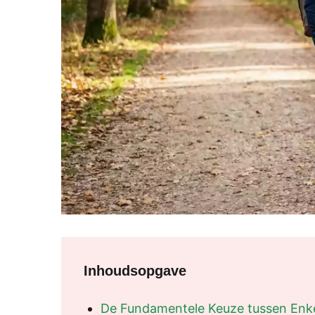
Inhoudsopgave
De Fundamentele Keuze tussen Enk