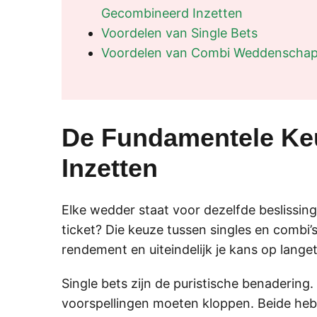
Gecombineerd Inzetten
Voordelen van Single Bets
Voordelen van Combi Weddenscha
De Fundamentele Ke
Inzetten
Elke wedder staat voor dezelfde beslissing
ticket? Die keuze tussen singles en combi’s
rendement en uiteindelijk je kans op lange
Single bets zijn de puristische benadering.
voorspellingen moeten kloppen. Beide heb