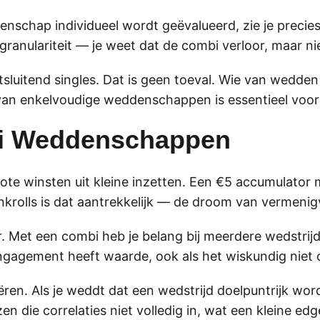
nschap individueel wordt geëvalueerd, zie je precie
e granulariteit — je weet dat de combi verloor, maar n
sluitend singles. Dat is geen toeval. Wie van wedden 
 van enkelvoudige weddenschappen is essentieel voor 
bi Weddenschappen
ote winsten uit kleine inzetten. Een €5 accumulator m
rolls is dat aantrekkelijk — de droom van vermenigv
et een combi heb je belang bij meerdere wedstrijden 
gagement heeft waarde, ook als het wiskundig niet o
ren. Als je weddt dat een wedstrijd doelpuntrijk wor
 die correlaties niet volledig in, wat een kleine ed