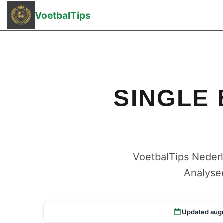
VoetbalTips
SINGLE 
VoetbalTips Nederl
Analysee
Updated aug