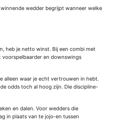
 De winnende wedder begrijpt wanneer welke
en, heb je netto winst. Bij een combi met
ement voorspelbaarder en downswings
e alleen waar je echt vertrouwen in hebt.
e odds toch al hoog zijn. Die discipline-
pieken en dalen. Voor wedders die
ag in plaats van te jojo-en tussen