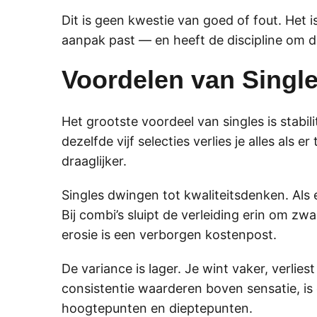
Dit is geen kwestie van goed of fout. Het 
aanpak past — en heeft de discipline om 
Voordelen van Single
Het grootste voordeel van singles is stabil
dezelfde vijf selecties verlies je alles al
draaglijker.
Singles dwingen tot kwaliteitsdenken. Als 
Bij combi’s sluipt de verleiding erin om z
erosie is een verborgen kostenpost.
De variance is lager. Je wint vaker, verli
consistentie waarderen boven sensatie, is d
hoogtepunten en dieptepunten.