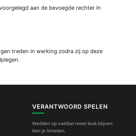
voorgelegd aan de bevoegde rechter in
ingen treden in werking zodra zij op deze
dplegen.
VERANTWOORD SPELEN
Wedden op voetbal moet leuk blijven.
Ken je limieten.