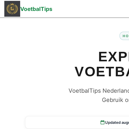
VoetbalTips
HO
EXP
VOETB
VoetbalTips Nederland
Gebruik o
Updated aug