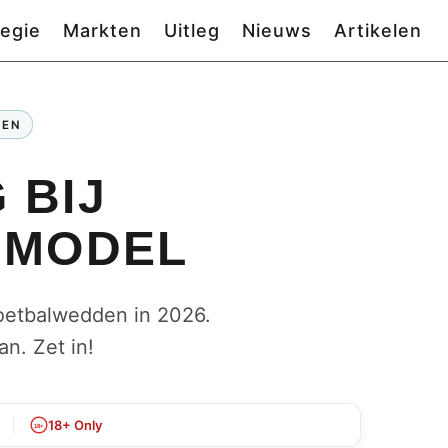
tegie
Markten
Uitleg
Nieuws
Artikelen
DEN
 BIJ
AMODEL
voetbalwedden in 2026.
n. Zet in!
18+ Only
18+