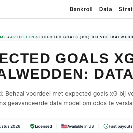
Bankroll
Data
Stra
ME
→
ARTIKELEN
→
EXPECTED GOALS (XG) BIJ VOETBALWED
ECTED GOALS XG
ALWEDDEN: DAT
: Behaal voordeel met expected goals xG bij 
ns geavanceerde data model om odds te verslaa
ustus 2026
Licensed
Available in US
Fast payouts