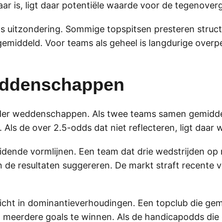
ar is, ligt daar potentiële waarde voor de tegenove
als uitzondering. Sommige topspitsen presteren stru
n gemiddeld. Voor teams als geheel is langdurige ove
eddenschappen
under weddenschappen. Als twee teams samen gemidde
 Als de over 2.5-odds dat niet reflecteren, ligt daar 
eidende vormlijnen. Een team dat drie wedstrijden op r
n de resultaten suggereren. De markt straft recente v
cht in dominantieverhoudingen. Een topclub die gem
t meerdere goals te winnen. Als de handicapodds die