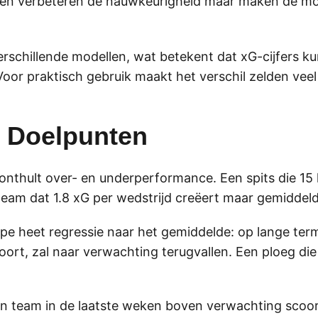
ningen verbeteren de nauwkeurigheid maar maken de m
rschillende modellen, wat betekent dat xG-cijfers ku
r praktisch gebruik maakt het verschil zelden veel u
e Doelpunten
 onthult over- en underperformance. Een spits die 15
am dat 1.8 xG per wedstrijd creëert maar gemiddeld 1
incipe heet regressie naar het gemiddelde: op lange t
ort, zal naar verwachting terugvallen. Een ploeg die o
een team in de laatste weken boven verwachting scoort