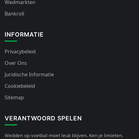
Wedmarkten
Bankroll
INFORMATIE
Privacybeleid
Over Ons
Juridische Informatie
Cookiebeleid
Sitemap
VERANTWOORD SPELEN
Wedden op voetbal moet leuk blijven. Ken je limieten.