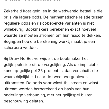
Zekerheid kost geld, en in de wedwereld betaal je die
prijs via lagere odds. De mathematische relatie tussen
reguliere odds en risicobeperkte varianten is niet
willekeurig. Bookmakers berekenen exact hoeveel
waarde ze moeten afromen om hun risico te dekken.
Begrijpen hoe die berekening werkt, maakt je een
scherpere wedder.
Bij Draw No Bet verwijdert de bookmaker het
gelijkspelrisico uit de vergelijking. Als de impliciete
kans op gelijkspel 25 procent is, dan verschuift die
waarschijnlijkheid naar de twee overgebleven
uitkomsten. De odds voor winst thuisteam en winst
uitteam worden herberekend op basis van hun
onderlinge verhouding, met het gelijkspel buiten
beschouwing gelaten.