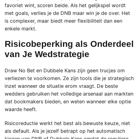
favoriet wint, scoren beide. Als het gelijkspel wordt
met goals, verlies je de DNB maar win je de over. Het
is complexer, maar biedt meer flexibiliteit dan een
enkele markt.
Risicobeperking als Onderdeel
van Je Wedstrategie
Draw No Bet en Dubbele Kans zijn geen trucjes om
verliezen te voorkomen. Ze zijn tools die je strategisch
inzet wanneer de situatie erom vraagt. De beste
wedders gebruiken het volledige arsenaal aan markten
dat bookmakers bieden, en weten wanneer elke optie
waarde heeft.
Risicoreductie werkt het best als bewuste keuze, niet
als default. Als je jezelf betrapt op het automatisch
kiezen van DNB of Dubbele Kans omdat de reguliere