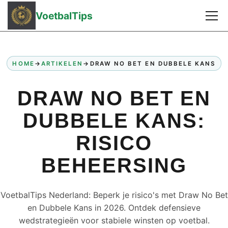
VoetbalTips
HOME
→
ARTIKELEN
→
DRAW NO BET EN DUBBELE KANS
DRAW NO BET EN
DUBBELE KANS:
RISICO
BEHEERSING
VoetbalTips Nederland: Beperk je risico's met Draw No Bet
en Dubbele Kans in 2026. Ontdek defensieve
wedstrategieën voor stabiele winsten op voetbal.