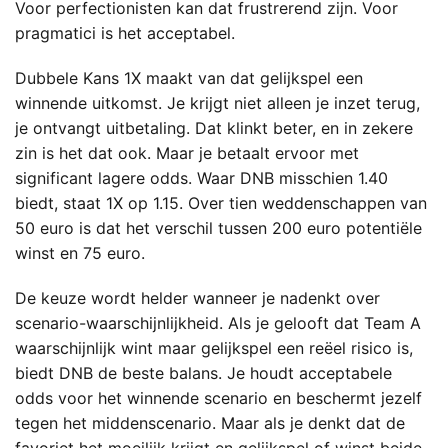
Voor perfectionisten kan dat frustrerend zijn. Voor
pragmatici is het acceptabel.
Dubbele Kans 1X maakt van dat gelijkspel een
winnende uitkomst. Je krijgt niet alleen je inzet terug,
je ontvangt uitbetaling. Dat klinkt beter, en in zekere
zin is het dat ook. Maar je betaalt ervoor met
significant lagere odds. Waar DNB misschien 1.40
biedt, staat 1X op 1.15. Over tien weddenschappen van
50 euro is dat het verschil tussen 200 euro potentiële
winst en 75 euro.
De keuze wordt helder wanneer je nadenkt over
scenario-waarschijnlijkheid. Als je gelooft dat Team A
waarschijnlijk wint maar gelijkspel een reëel risico is,
biedt DNB de beste balans. Je houdt acceptabele
odds voor het winnende scenario en beschermt jezelf
tegen het middenscenario. Maar als je denkt dat de
favoriet het moeilijk krijgt en gelijkspel of winst beide