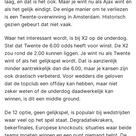
laag, en dat is het ook. Maar je wint nu als Ajax wint én
als het gelijk eindigt. De enige manier om te verliezen
is een Twente-overwinning in Amsterdam. Historisch
gezien gebeurt dat niet vaak.
Waar het interessant wordt, is bij X2 op de underdog.
Stel dat Twente de 6.00 odds heeft voor winst. De X2
zou rond de 2.00 kunnen liggen. Je wint nu als Twente
wint of als het gelijkspel wordt. Dat is aanzienlijk
minder aantrekkelijk dan die 6.00, maar je kansen zijn
ook drastisch verbeterd. Voor wedders die geloven
dat de topclub een offday kan hebben, maar niet
zeker weten of de underdog daadwerkelijk kan
winnen, is dit een middle ground.
De 12 optie, geen gelijkspel, is populair bij wedstrijden
waar veel op het spel staat. Degradatiekrakers,
bekerfinales, Europese knockouts: situaties waar beide
teams moeten winnen en een punt niemand helpt. De