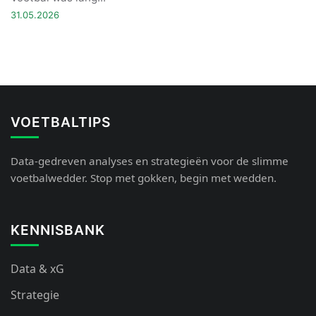
31.05.2026
VOETBALTIPS
Data-gedreven analyses en strategieën voor de slimme
voetbalwedder. Stop met gokken, begin met wedden.
KENNISBANK
Data & xG
Strategie