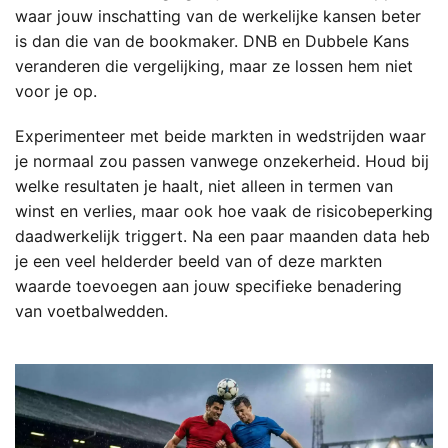
waar jouw inschatting van de werkelijke kansen beter
is dan die van de bookmaker. DNB en Dubbele Kans
veranderen die vergelijking, maar ze lossen hem niet
voor je op.
Experimenteer met beide markten in wedstrijden waar
je normaal zou passen vanwege onzekerheid. Houd bij
welke resultaten je haalt, niet alleen in termen van
winst en verlies, maar ook hoe vaak de risicobeperking
daadwerkelijk triggert. Na een paar maanden data heb
je een veel helderder beeld van of deze markten
waarde toevoegen aan jouw specifieke benadering
van voetbalwedden.