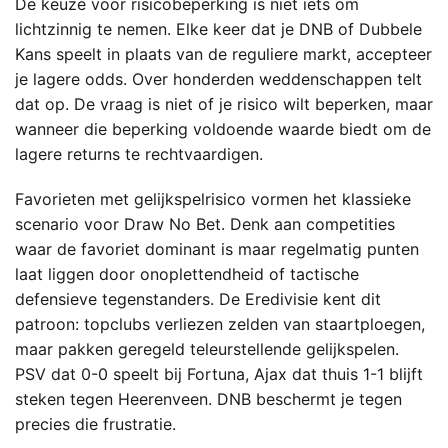
De keuze voor risicobeperking is niet iets om
lichtzinnig te nemen. Elke keer dat je DNB of Dubbele
Kans speelt in plaats van de reguliere markt, accepteer
je lagere odds. Over honderden weddenschappen telt
dat op. De vraag is niet of je risico wilt beperken, maar
wanneer die beperking voldoende waarde biedt om de
lagere returns te rechtvaardigen.
Favorieten met gelijkspelrisico vormen het klassieke
scenario voor Draw No Bet. Denk aan competities
waar de favoriet dominant is maar regelmatig punten
laat liggen door onoplettendheid of tactische
defensieve tegenstanders. De Eredivisie kent dit
patroon: topclubs verliezen zelden van staartploegen,
maar pakken geregeld teleurstellende gelijkspelen.
PSV dat 0-0 speelt bij Fortuna, Ajax dat thuis 1-1 blijft
steken tegen Heerenveen. DNB beschermt je tegen
precies die frustratie.