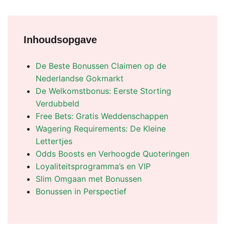
Inhoudsopgave
De Beste Bonussen Claimen op de
Nederlandse Gokmarkt
De Welkomstbonus: Eerste Storting
Verdubbeld
Free Bets: Gratis Weddenschappen
Wagering Requirements: De Kleine
Lettertjes
Odds Boosts en Verhoogde Quoteringen
Loyaliteitsprogramma’s en VIP
Slim Omgaan met Bonussen
Bonussen in Perspectief