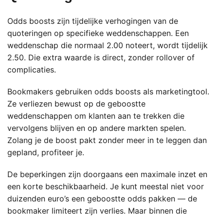
Odds boosts zijn tijdelijke verhogingen van de
quoteringen op specifieke weddenschappen. Een
weddenschap die normaal 2.00 noteert, wordt tijdelijk
2.50. Die extra waarde is direct, zonder rollover of
complicaties.
Bookmakers gebruiken odds boosts als marketingtool.
Ze verliezen bewust op de geboostte
weddenschappen om klanten aan te trekken die
vervolgens blijven en op andere markten spelen.
Zolang je de boost pakt zonder meer in te leggen dan
gepland, profiteer je.
De beperkingen zijn doorgaans een maximale inzet en
een korte beschikbaarheid. Je kunt meestal niet voor
duizenden euro’s een geboostte odds pakken — de
bookmaker limiteert zijn verlies. Maar binnen die