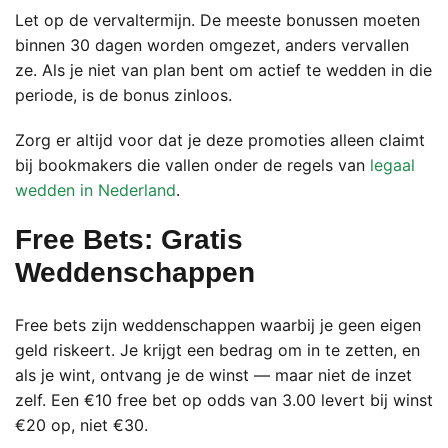
Let op de vervaltermijn. De meeste bonussen moeten
binnen 30 dagen worden omgezet, anders vervallen
ze. Als je niet van plan bent om actief te wedden in die
periode, is de bonus zinloos.
Zorg er altijd voor dat je deze promoties alleen claimt
bij bookmakers die vallen onder de regels van
legaal
wedden in Nederland
.
Free Bets: Gratis
Weddenschappen
Free bets zijn weddenschappen waarbij je geen eigen
geld riskeert. Je krijgt een bedrag om in te zetten, en
als je wint, ontvang je de winst — maar niet de inzet
zelf. Een €10 free bet op odds van 3.00 levert bij winst
€20 op, niet €30.