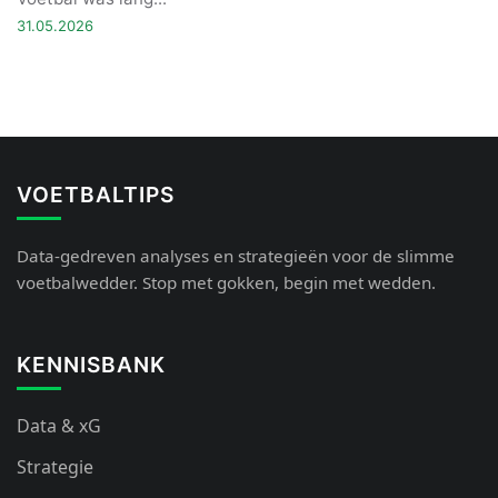
31.05.2026
VOETBALTIPS
Data-gedreven analyses en strategieën voor de slimme
voetbalwedder. Stop met gokken, begin met wedden.
KENNISBANK
Data & xG
Strategie