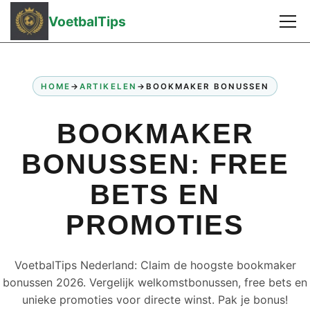
VoetbalTips
HOME
→
ARTIKELEN
→
BOOKMAKER BONUSSEN
BOOKMAKER
BONUSSEN: FREE
BETS EN
PROMOTIES
VoetbalTips Nederland: Claim de hoogste bookmaker
bonussen 2026. Vergelijk welkomstbonussen, free bets en
unieke promoties voor directe winst. Pak je bonus!